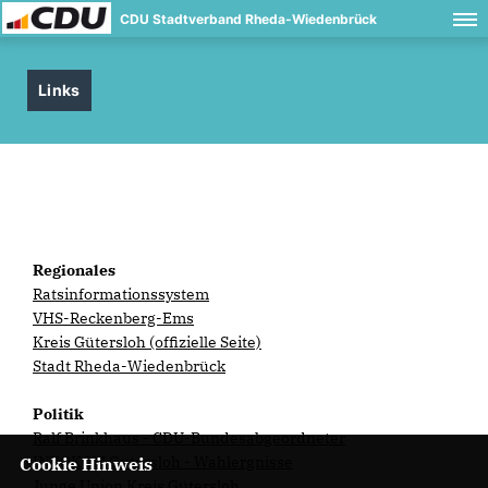
CDU Stadtverband Rheda-Wiedenbrück
Links
Regionales
Ratsinformationssystem
VHS-Reckenberg-Ems
Kreis Gütersloh (offizielle Seite)
Stadt Rheda-Wiedenbrück
Politik
Ralf Brinkhaus - CDU-Bundesabgeordneter
INFOKOM Gütersloh - Wahlergnisse
Cookie Hinweis
Junge Union Kreis Gütersloh