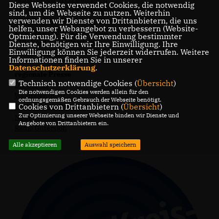
Diese Webseite verwendet Cookies, die notwendig
Frauen-Union Kreis Gütersloh
sind, um die Webseite zu nutzen. Weiterhin
verwenden wir Dienste von Drittanbietern, die uns
CDU-Fraktion Nordrhein-Westfalen
helfen, unser Webangebot zu verbessern (Website-
CDU Kreisverband Gütersloh
Optmierung). Für die Verwendung bestimmter
CDU Nordrhein Westfalen
Dienste, benötigen wir Ihre Einwilligung. Ihre
Einwilligung können Sie jederzeit widerrufen. Weitere
CDU Deutschland
Informationen finden Sie in unserer
Datenschutzerklärung
.
regionale Presse
Technisch notwendige Cookies (
Übersicht
)
Die Glocke
Die notwendigen Cookies werden allein für den
Westfalen-Blatt
ordnungsgemäßen Gebrauch der Webseite benötigt.
Cookies von Drittanbietern (
Übersicht
)
WDR - Studio Bielefeld
Zur Optimierung unserer Webseite binden wir Dienste und
Neue Westfälische
Angebote von Drittanbietern ein.
Radio Gütersloh
Alle akzeptieren
Auswahl speichern